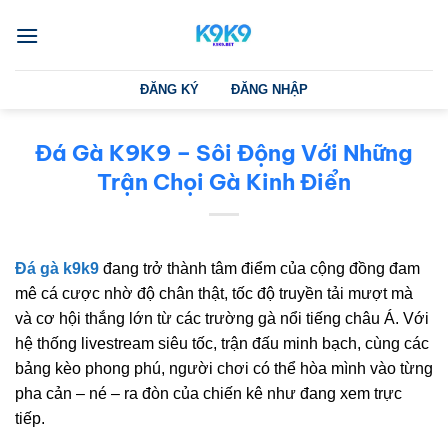
Bỏ
qua
nội
dung
ĐĂNG KÝ
ĐĂNG NHẬP
Đá Gà K9K9 – Sôi Động Với Những
Trận Chọi Gà Kinh Điển
Đá gà k9k9
đang trở thành tâm điểm của cộng đồng đam
mê cá cược nhờ độ chân thật, tốc độ truyền tải mượt mà
và cơ hội thắng lớn từ các trường gà nổi tiếng châu Á. Với
hệ thống livestream siêu tốc, trận đấu minh bạch, cùng các
bảng kèo phong phú, người chơi có thể hòa mình vào từng
pha cản – né – ra đòn của chiến kê như đang xem trực
tiếp.