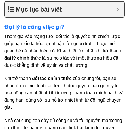
Mục lục bài viết
Đại lý là công việc gì?
Tham gia vào mạng lưới đối tác là quyết định chiến lược
giúp bạn tối đa hóa lợi nhuận từ nguồn traffic hoặc mối
quan hệ cá nhân hiện có. Khác biệt lớn nhất khi trở thành
đại lý
chính thức
là sự hợp tác với một thương hiệu đã
được khẳng định về uy tín và chất lượng.
Khi trở thành
đối tác chính thức
của chúng tôi, bạn sẽ
nhận được một loạt các lợi ích độc quyền, bao gồm tỷ lệ
hoa hồng cao nhất nhì thị trường, thanh toán minh bạch và
đúng hạn, cùng với sự hỗ trợ nhiệt tình từ đội ngũ chuyên
gia.
Nhà cái cung cấp đầy đủ công cụ và tài nguyên marketing
cần thiết, từ banner quảng cáo, link tracking độc quyền,