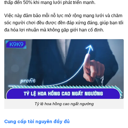
thấp đến 50% khi mạng lưới phát triển mạnh.
Việc này đảm bảo mỗi nỗ lực mở rộng mạng lưới và chăm
sóc người chơi đều được đền đáp xứng đáng, giúp bạn tối
đa hóa lợi nhuận mà không gặp giới hạn cố định.
Tỷ lệ hoa hồng cao ngất ngưởng
Cung cấp tài nguyên đầy đủ