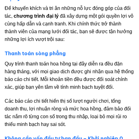
Để khuyến khích và tri ân những nỗ lực đóng góp của đối
tác,
chương trình
đại lý
đã xây dựng một gói quyền lợi vô
cùng hấp dẫn và cạnh tranh. Khi chính thức trở thành
thành viên của mạng lưới đối tác, bạn sẽ được tận hưởng
những lợi ích vượt trội sau:
Thanh toán sòng phẳng
Quy trình thanh toán hoa hồng tại đây diễn ra đều đặn
hàng tháng, với mọi giao dịch được ghi nhận qua hệ thống
báo cáo chi tiết. Mỗi khoản tiền đều được đối soát chính
xác, giúp bạn yên tâm về tính minh bạch tuyệt đối.
Các báo cáo chi tiết hiển thị số lượt người chơi, tổng
doanh thu, lợi nhuận ròng và mức hoa hồng, đảm bảo đối
tác nắm rõ từng con số trong thu nhập, loại bỏ mọi rủi ro
thiếu minh bạch hay sai sót.
Không cần vốn đầu tư ban đầu – Khởi nghiệp 0