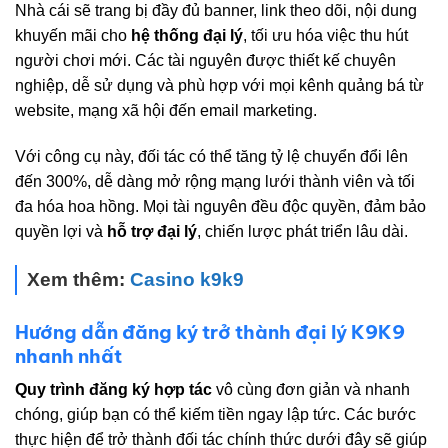
Nhà cái sẽ trang bị đầy đủ banner, link theo dõi, nội dung
khuyến mãi cho
hệ thống
đại lý
, tối ưu hóa việc thu hút
người chơi mới. Các tài nguyên được thiết kế chuyên
nghiệp, dễ sử dụng và phù hợp với mọi kênh quảng bá từ
website, mạng xã hội đến email marketing.
Với công cụ này, đối tác có thể tăng tỷ lệ chuyển đổi lên
đến 300%, dễ dàng mở rộng mạng lưới thành viên và tối
đa hóa hoa hồng. Mọi tài nguyên đều độc quyền, đảm bảo
quyền lợi và
hỗ trợ đại lý
, chiến lược phát triển lâu dài.
Xem thêm:
Casino k9k9
Hướng dẫn đăng ký trở thành đại lý K9K9
nhanh nhất
Quy trình đăng ký hợp tác
vô cùng đơn giản và nhanh
chóng, giúp bạn có thể kiếm tiền ngay lập tức. Các bước
thực hiện để trở thành đối tác chính thức dưới đây sẽ giúp