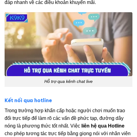
đáp nhanh về các điều khoản khuyến mãi.
Hỗ trợ qua kênh chat live
Kết nối qua hotline
Trong trường hợp khẩn cấp hoặc người chơi muốn trao
đổi trực tiếp để làm rõ các vấn đề phức tạp, đường dây
nóng là phương thức tốt nhất. Việc
liên hệ
qua Hotline
cho phép tương tác trực tiếp bằng giọng nói với nhân viên