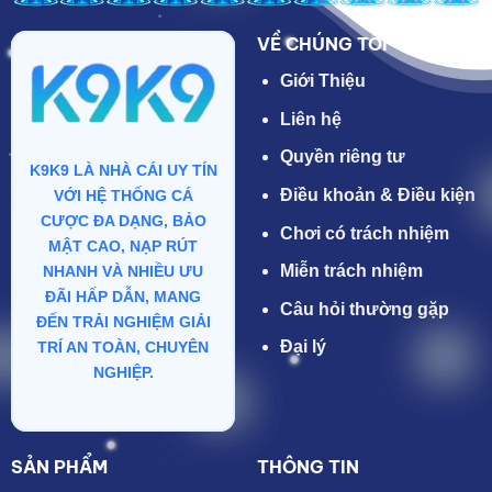
VỀ CHÚNG TÔI
Giới Thiệu
Liên hệ
Quyền riêng tư
K9K9 LÀ NHÀ CÁI UY TÍN
Điều khoản & Điều kiện
VỚI HỆ THỐNG CÁ
CƯỢC ĐA DẠNG, BẢO
Chơi có trách nhiệm
MẬT CAO, NẠP RÚT
Miễn trách nhiệm
NHANH VÀ NHIỀU ƯU
ĐÃI HẤP DẪN, MANG
Câu hỏi thường gặp
ĐẾN TRẢI NGHIỆM GIẢI
Đại lý
TRÍ AN TOÀN, CHUYÊN
NGHIỆP.
SẢN PHẨM
THÔNG TIN