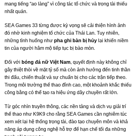
mang tiếng “ao làng” vì công tác tổ chức và trọng tài thiếu
nhất quán.
SEA Games 33 từng được kỳ vọng sẽ cải thiện hình ảnh
đó nhờ kinh nghiệm tổ chức của Thái Lan. Tuy nhiên,
những tình huống như
pha ghi bàn
bị hủy
lại khiến niềm
tin của người hâm mộ tiếp tục bị bào mòn.
Đối với
bóng đá nữ Việt Nam
, quyết định này không chỉ
gây thiệt thòi về mặt tỷ số mà còn ảnh hưởng đến tinh thần
thi đấu, chiến thuật và sự chuẩn bị cho các trận tiếp theo.
Trong môi trường thể thao đỉnh cao, một khoảnh khắc thiếu
công bằng có thể tạo ra hiệu ứng dây chuyền rất lớn.
Từ góc nhìn truyền thông, các nền tảng và dịch vụ giải trí
thể thao như K9K9 cho rằng SEA Games cần nghiêm túc
xem xét lại hệ thống trọng tài, đào tạo chuyên môn và khả
năng áp dụng công nghệ hỗ trợ để hạn chế tối đa những