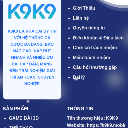
Giới Thiệu
Liên hệ
Quyền riêng tư
K9K9 LÀ NHÀ CÁI UY TÍN
Điều khoản & Điều kiện
VỚI HỆ THỐNG CÁ
CƯỢC ĐA DẠNG, BẢO
Chơi có trách nhiệm
MẬT CAO, NẠP RÚT
Miễn trách nhiệm
NHANH VÀ NHIỀU ƯU
ĐÃI HẤP DẪN, MANG
Câu hỏi thường gặp
ĐẾN TRẢI NGHIỆM GIẢI
Đại lý
TRÍ AN TOÀN, CHUYÊN
NGHIỆP.
SẢN PHẨM
THÔNG TIN
GAME BÀI 3D
Tên thương hiệu:
K9K9
Website:
https://k9k9.mobi/
THỂ THAO