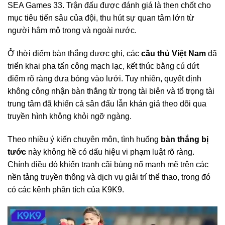
SEA Games 33. Trận đấu được đánh giá là then chốt cho
mục tiêu tiến sâu của đội, thu hút sự quan tâm lớn từ
người hâm mộ trong và ngoài nước.
Ở thời điểm bàn thắng được ghi, các
cầu thủ Việt Nam
đã
triển khai pha tấn công mạch lạc, kết thúc bằng cú dứt
điểm rõ ràng đưa bóng vào lưới. Tuy nhiên, quyết định
không công nhận bàn thắng từ trọng tài biên và tổ trọng tài
trung tâm đã khiến cả sân đấu lẫn khán giả theo dõi qua
truyền hình không khỏi ngỡ ngàng.
Theo nhiều ý kiến chuyên môn, tình huống
bàn thắng bị
tước
này không hề có dấu hiệu vi phạm luật rõ ràng.
Chính điều đó khiến tranh cãi bùng nổ mạnh mẽ trên các
nền tảng truyền thông và dịch vụ giải trí thể thao, trong đó
có các kênh phân tích của K9K9.