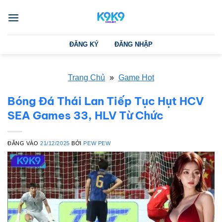
Bỏ
qua
nội
dung
ĐĂNG KÝ
ĐĂNG NHẬP
Trang Chủ
»
Game Hot
Bóng Đá Thái Lan Tiếp Tục Hụt HCV
SEA Games 33, HLV Từ Chức
ĐĂNG VÀO
21/12/2025
BỞI
PEW PEW