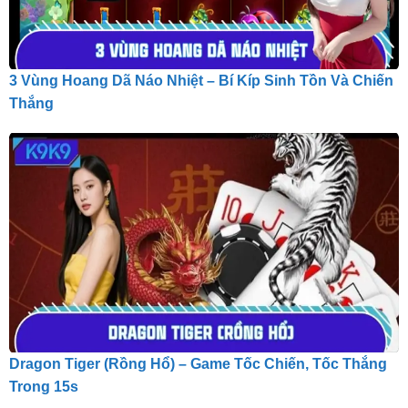
3 Vùng Hoang Dã Náo Nhiệt – Bí Kíp Sinh Tồn Và Chiến
Thắng
Dragon Tiger (Rồng Hổ) – Game Tốc Chiến, Tốc Thắng
Trong 15s