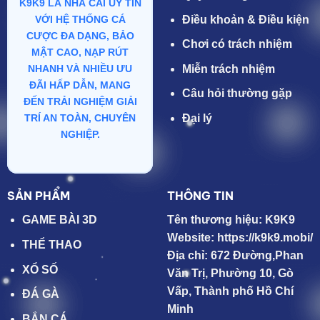
K9K9 LÀ NHÀ CÁI UY TÍN
Điều khoản & Điều kiện
VỚI HỆ THỐNG CÁ
CƯỢC ĐA DẠNG, BẢO
Chơi có trách nhiệm
MẬT CAO, NẠP RÚT
Miễn trách nhiệm
NHANH VÀ NHIỀU ƯU
ĐÃI HẤP DẪN, MANG
Câu hỏi thường gặp
ĐẾN TRẢI NGHIỆM GIẢI
Đại lý
TRÍ AN TOÀN, CHUYÊN
NGHIỆP.
SẢN PHẨM
THÔNG TIN
GAME BÀI 3D
Tên thương hiệu:
K9K9
Website:
https://k9k9.mobi/
THỂ THAO
Địa chỉ: 672 Đường,Phan
XỔ SỐ
Văn Trị, Phường 10, Gò
Vấp, Thành phố Hồ Chí
ĐÁ GÀ
Minh
BẮN CÁ