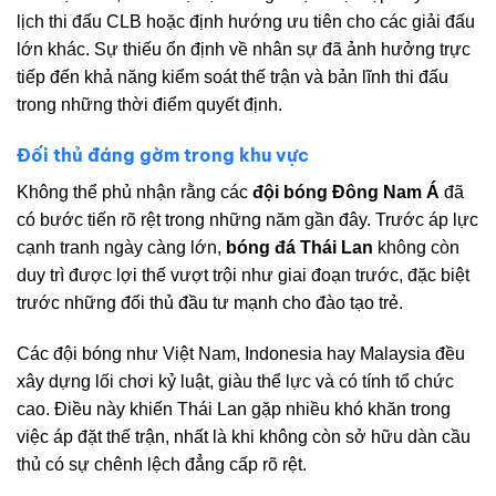
lịch thi đấu CLB hoặc định hướng ưu tiên cho các giải đấu
lớn khác. Sự thiếu ổn định về nhân sự đã ảnh hưởng trực
tiếp đến khả năng kiểm soát thế trận và bản lĩnh thi đấu
trong những thời điểm quyết định.
Đối thủ đáng gờm trong khu vực
Không thể phủ nhận rằng các
đội bóng Đông Nam Á
đã
có bước tiến rõ rệt trong những năm gần đây. Trước áp lực
cạnh tranh ngày càng lớn,
bóng đá Thái Lan
không còn
duy trì được lợi thế vượt trội như giai đoạn trước, đặc biệt
trước những đối thủ đầu tư mạnh cho đào tạo trẻ.
Các đội bóng như Việt Nam, Indonesia hay Malaysia đều
xây dựng lối chơi kỷ luật, giàu thể lực và có tính tổ chức
cao. Điều này khiến Thái Lan gặp nhiều khó khăn trong
việc áp đặt thế trận, nhất là khi không còn sở hữu dàn cầu
thủ có sự chênh lệch đẳng cấp rõ rệt.