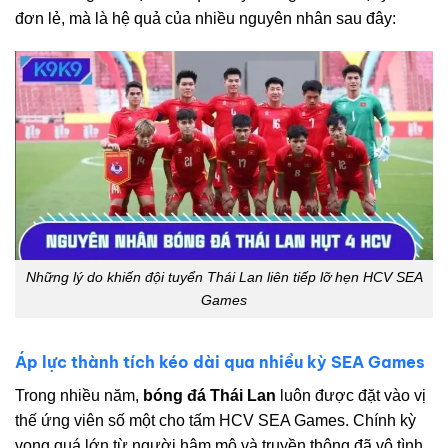
đơn lẻ, mà là hệ quả của nhiều nguyên nhân sau đây:
Những lý do khiến đội tuyển Thái Lan liên tiếp lỡ hẹn HCV SEA
Games
Áp lực thành tích kéo dài qua nhiều kỳ SEA Games
Trong nhiều năm,
bóng đá Thái Lan
luôn được đặt vào vị
thế ứng viên số một cho tấm HCV SEA Games. Chính kỳ
vọng quá lớn từ người hâm mộ và truyền thông đã vô tình