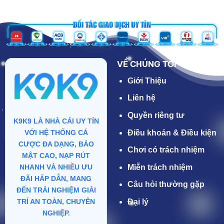
VỀ CHÚNG TÔI
Giới Thiệu
Liên hệ
Quyền riêng tư
K9K9 LÀ NHÀ CÁI UY TÍN
Điều khoản & Điều kiện
VỚI HỆ THỐNG CÁ
CƯỢC ĐA DẠNG, BẢO
Chơi có trách nhiệm
MẬT CAO, NẠP RÚT
Miễn trách nhiệm
NHANH VÀ NHIỀU ƯU
ĐÃI HẤP DẪN, MANG
Câu hỏi thường gặp
ĐẾN TRẢI NGHIỆM GIẢI
Đại lý
TRÍ AN TOÀN, CHUYÊN
NGHIỆP.