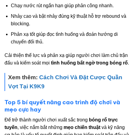
Chạy nước rút ngắn hạn giúp phản công nhanh.
Nhảy cao và bật nhảy đúng kỹ thuật hỗ trợ rebound và
blocking.
Phản xạ tốt giúp đọc tình huống và đoán hướng di
chuyển đối thủ.
Cải thiện thể lực và phản xạ giúp người chơi làm chủ trận
đấu và kiểm soát mọi
tình huống bất ngờ trong bóng rổ
.
Xem thêm:
Cách Chơi Và Đặt Cược Quần
Vợt Tại K9K9
Top 5 bí quyết nâng cao trình độ chơi và
mẹo cực hay
Để trở thành người chơi xuất sắc trong
bóng rổ trực
tuyến
, việc nắm bắt những
mẹo chiến thuật
và kỹ năng
cơ bản là yếu tố quyết định giúp bạn kiểm soát trận đấu và