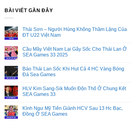
BÀI VIẾT GẦN ĐÂY
Thái Sơn – Người Hùng Không Thầm Lặng Của
ĐT U22 Việt Nam
Cầu Mây Việt Nam Lại Gây Sốc Cho Thái Lan Ở
SEA Games 33 2025
Báo Thái Lan Sốc Khi Hụt Cả 4 HC Vàng Bóng
Đá Sea Games
HLV Kim Sang-Sik Muốn Độn Thổ Ở Chung Kết
SEA Games 33
Kình Ngư Mỹ Tiên Giành HCV Sau 13 Hc Bạc,
Đồng Ở SEA Games