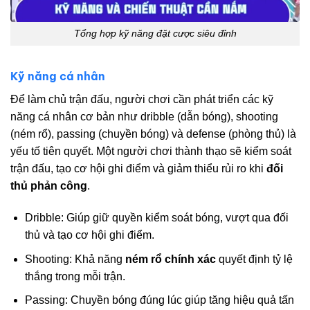
Tổng hợp kỹ năng đặt cược siêu đỉnh
Kỹ năng cá nhân
Để làm chủ trận đấu, người chơi cần phát triển các kỹ
năng cá nhân cơ bản như dribble (dẫn bóng), shooting
(ném rổ), passing (chuyền bóng) và defense (phòng thủ) là
yếu tố tiên quyết. Một người chơi thành thạo sẽ kiểm soát
trận đấu, tạo cơ hội ghi điểm và giảm thiểu rủi ro khi
đối
thủ phản công
.
Dribble: Giúp giữ quyền kiểm soát bóng, vượt qua đối
thủ và tạo cơ hội ghi điểm.
Shooting: Khả năng
ném rổ chính xác
quyết định tỷ lệ
thắng trong mỗi trận.
Passing: Chuyền bóng đúng lúc giúp tăng hiệu quả tấn