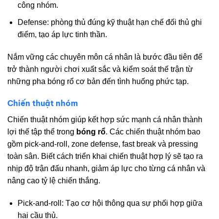
công nhóm.
Defense: phòng thủ đúng kỹ thuật hạn chế đối thủ ghi
điểm, tạo áp lực tinh thần.
Nắm vững các chuyên môn cá nhân là bước đầu tiên để
trở thành người chơi xuất sắc và kiểm soát thế trận từ
những pha bóng rổ cơ bản đến tình huống phức tạp.
Chiến thuật nhóm
Chiến thuật nhóm giúp kết hợp sức mạnh cá nhân thành
lợi thế tập thể trong
bóng rổ
. Các chiến thuật nhóm bao
gồm pick-and-roll, zone defense, fast break và pressing
toàn sân. Biết cách triển khai chiến thuật hợp lý sẽ tạo ra
nhịp độ trận đấu nhanh, giảm áp lực cho từng cá nhân và
nâng cao tỷ lệ chiến thắng.
Pick-and-roll: Tạo cơ hội thông qua sự phối hợp giữa
hai cầu thủ.