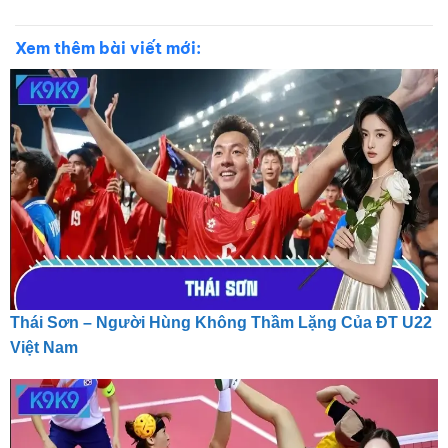
Xem thêm bài viết mới:
Thái Sơn – Người Hùng Không Thầm Lặng Của ĐT U22
Việt Nam