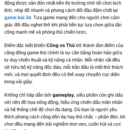
động được săn đón nhất trên thị trường nhờ lối chơi kịch
tính, nhịp độ nhanh và phong cách đối đầu đậm chất tại
game bài 3d
. Tựa game mang đến cho người chơi cảm
giác đối đầu nghẹt thở khi phải liên tục lựa chọn giữa tấn
công mạnh mẽ và phòng thủ chiến lược.
Điểm đặc biệt khiến
Công vs Thủ
trở thành tâm điểm của
cộng đồng game thủ chính là sự cân bằng hoàn hảo giữa
tư duy chiến thuật và kỹ năng cá nhân. Mỗi nhân vật đều
sở hữu bộ kỹ năng độc đáo, mỗi trận đấu là một thử thách
mới, và mọi quyết định đều có thể xoay chuyển cục diện
trong vài giây.
Không chỉ hấp dẫn bởi
gameplay
, siêu phẩm còn ghi dấu
với nền đồ họa sống động, hiệu ứng chiến đấu mãn nhãn
và hệ thống chế độ chơi đa dạng. Dù bạn là người yêu
thích phong cách công dồn ép hay thủ chắc – phản đòn, trò
chơi đều mang đến trải nghiệm trọn vẹn, cuốn hút và cực