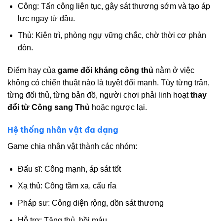
Công: Tấn công liên tục, gây sát thương sớm và tạo áp
lực ngay từ đầu.
Thủ: Kiên trì, phòng ngự vững chắc, chờ thời cơ phản
đòn.
Điểm hay của
game đối kháng công thủ
nằm ở việc
không có chiến thuật nào là tuyệt đối mạnh. Tùy từng trận,
từng đối thủ, từng bản đồ, người chơi phải linh hoạt
thay
đổi từ Công sang Thủ
hoặc ngược lại.
Hệ thống nhân vật đa dạng
Game chia nhân vật thành các nhóm:
Đấu sĩ: Công mạnh, áp sát tốt
Xạ thủ: Công tầm xa, cấu rỉa
Pháp sư: Công diện rộng, dồn sát thương
Hỗ trợ: Tăng thủ, hồi máu