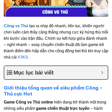
Công vs Thủ
tạo ra nhịp độ nhanh, liên tục, khiến người
chơi luôn cảm thấy căng thẳng nhưng cực kỳ hứng thú mỗi
khi bước vào trận đấu. Chính sự kết hợp giữa đánh nhanh
– nghĩ nhanh – xoay chuyển chiến thuật đã làm game trở
thành điểm đến hấp dẫn cho cộng đồng bet thủ khi truy cập
nhà cái
K9K9
.
Mục lục bài viết
Giới thiệu tổng quan về siêu phẩm Công –
Thủ cực Hot
Game Công vs Thủ online
hiện đang trở thành một trong
những siêu phẩm
game chiến thuật trực tuyến
– hành