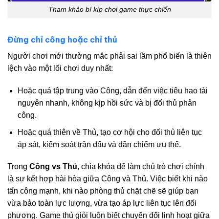
Tham khảo bí kíp chơi game thực chiến
Đừng chỉ công hoặc chỉ thủ
Người chơi mới thường mắc phải sai lầm phổ biến là thiên
lệch vào một lối chơi duy nhất:
Hoặc quá tập trung vào Công, dẫn đến việc tiêu hao tài
nguyên nhanh, không kịp hồi sức và bị đối thủ phản
công.
Hoặc quá thiên về Thủ, tạo cơ hội cho đối thủ liên tục
áp sát, kiểm soát trận đấu và dần chiếm ưu thế.
Trong
Công vs Thủ
, chìa khóa để làm chủ trò chơi chính
là sự kết hợp hài hòa giữa Công và Thủ. Việc biết khi nào
tấn công mạnh, khi nào phòng thủ chặt chẽ sẽ giúp bạn
vừa bảo toàn lực lượng, vừa tạo áp lực liên tục lên đối
phương. Game thủ giỏi luôn biết chuyển đổi linh hoạt giữa