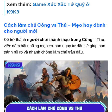
Xem thêm:
Game Xúc Xắc Tứ Quý ở
K9K9
Cách làm chủ Công vs Thủ – Mẹo hay dành
cho người mới
Để trở thành
người chơi thành thạo trong Công – Thủ
,
việc nắm bắt những mẹo cơ bản ngay từ đầu sẽ giúp bạn
tránh rủi ro và nhanh chóng làm chủ trận đấu.