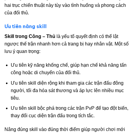
hai trục chiến thuật này tùy vào tình huống và phong cách
của đối thủ.
Ưu tiên nâng skill
Skill trong Công – Thủ
là yếu tố quyết định có thể lật
ngược thế trận nhanh hơn cả trang bị hay nhân vật. Một số
lưu ý quan trọng:
Ưu tiên kỹ năng khống chế, giúp hạn chế khả năng tấn
công hoặc di chuyển của đối thủ.
Ưu tiên skill diện rộng khi tham gia các trận đấu đông
người, tối đa hóa sát thương và áp lực lên nhiều mục
tiêu.
Ưu tiên skill bộc phá trong các trận PvP để tạo đột biến,
thay đổi cục diện trận đấu trong tích tắc.
Nâng đúng skill vào đúng thời điểm giúp người chơi mới