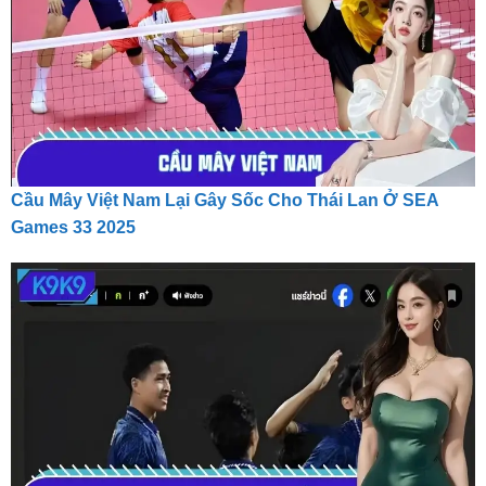
Cầu Mây Việt Nam Lại Gây Sốc Cho Thái Lan Ở SEA
Games 33 2025