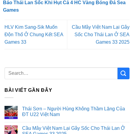
Báo Thái Lan Sốc Khi Hụt Cả 4 HC Vàng Bóng Đá Sea
Games
HLV Kim Sang-Sik Muốn
Cầu Mây Việt Nam Lại Gây
Độn Thổ Ở Chung Kết SEA
Sốc Cho Thái Lan Ở SEA
Games 33
Games 33 2025
BÀI VIẾT GẦN ĐÂY
Thái Sơn – Người Hùng Không Thầm Lặng Của
ĐT U22 Việt Nam
Cầu Mây Việt Nam Lại Gây Sốc Cho Thái Lan Ở
SEA Games 33 2025