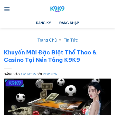
Bỏ
qua
nội
dung
ĐĂNG KÝ
ĐĂNG NHẬP
Trang Chủ
»
Tin Tức
Khuyến Mãi Đặc Biệt Thể Thao &
Casino Tại Nền Tảng K9K9
ĐĂNG VÀO
17/11/2025
BỞI
PEW PEW