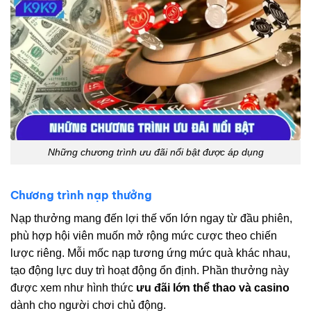
Những chương trình ưu đãi nổi bật được áp dụng
Chương trình nạp thưởng
Nạp thưởng mang đến lợi thế vốn lớn ngay từ đầu phiên,
phù hợp hội viên muốn mở rộng mức cược theo chiến
lược riêng. Mỗi mốc nạp tương ứng mức quà khác nhau,
tạo động lực duy trì hoạt động ổn định. Phần thưởng này
được xem như hình thức
ưu đãi lớn thể thao và casino
dành cho người chơi chủ động.