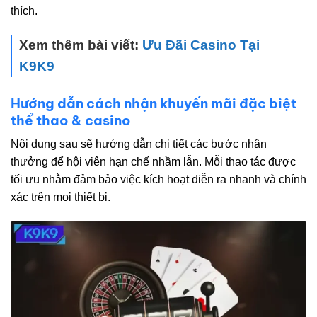
thích.
Xem thêm bài viết:
Ưu Đãi Casino Tại
K9K9
Hướng dẫn cách nhận khuyến mãi đặc biệt
thể thao & casino
Nội dung sau sẽ hướng dẫn chi tiết các bước nhận
thưởng để hội viên hạn chế nhầm lẫn. Mỗi thao tác được
tối ưu nhằm đảm bảo việc kích hoạt diễn ra nhanh và chính
xác trên mọi thiết bị.