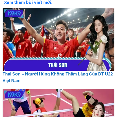
Xem thêm bài viết mới:
Thái Sơn – Người Hùng Không Thầm Lặng Của ĐT U22
Việt Nam