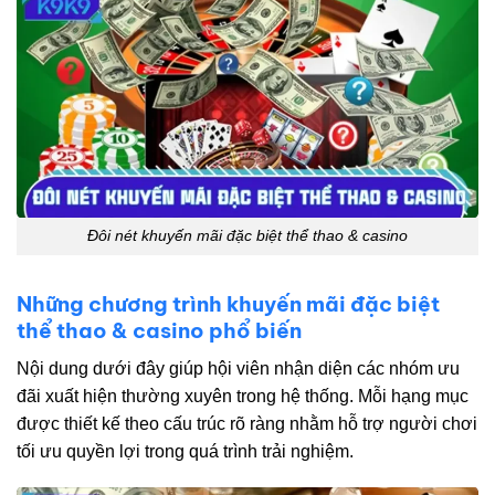
Đôi nét khuyến mãi đặc biệt thể thao & casino
Những chương trình khuyến mãi đặc biệt
thể thao & casino phổ biến
Nội dung dưới đây giúp hội viên nhận diện các nhóm ưu
đãi xuất hiện thường xuyên trong hệ thống. Mỗi hạng mục
được thiết kế theo cấu trúc rõ ràng nhằm hỗ trợ người chơi
tối ưu quyền lợi trong quá trình trải nghiệm.