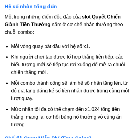
Hệ số nhân tăng dần
Một trong những điểm độc đáo của
slot Quyết Chiến
Giành Tiền Thưởng
nằm ở cơ chế nhân thưởng theo
chuỗi combo:
Mỗi vòng quay bắt đầu với hệ số x1.
Khi người chơi tạo được tổ hợp thắng liên tiếp, các
biểu tượng mới sẽ tiếp tục rơi xuống để mở ra chuỗi
chiến thắng mới.
Mỗi combo thành công sẽ làm hệ số nhân tăng lên, từ
đó gia tăng đáng kể số tiền nhận được trong cùng một
lượt quay.
Mức nhân tối đa có thể chạm đến x1.024 tổng tiền
thắng, mang lại cơ hội bùng nổ thưởng vô cùng ấn
tượng.