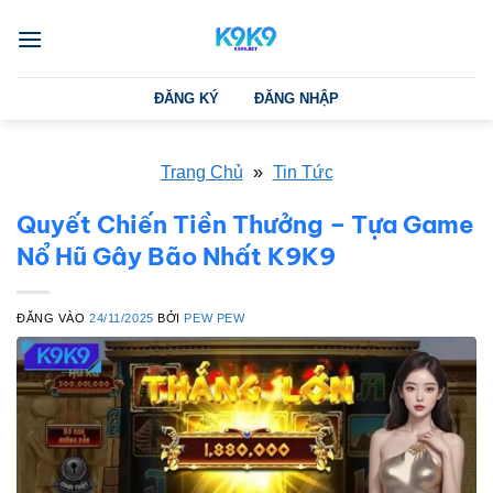
Bỏ
qua
nội
dung
ĐĂNG KÝ
ĐĂNG NHẬP
Trang Chủ
»
Tin Tức
Quyết Chiến Tiền Thưởng – Tựa Game
Nổ Hũ Gây Bão Nhất K9K9
ĐĂNG VÀO
24/11/2025
BỞI
PEW PEW