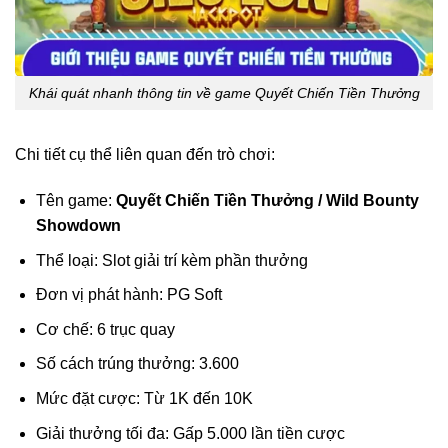
Khái quát nhanh thông tin về game Quyết Chiến Tiền Thưởng
Chi tiết cụ thể liên quan đến trò chơi:
Tên game:
Quyết Chiến Tiền Thưởng / Wild Bounty
Showdown
Thể loại: Slot giải trí kèm phần thưởng
Đơn vị phát hành: PG Soft
Cơ chế: 6 trục quay
Số cách trúng thưởng: 3.600
Mức đặt cược: Từ 1K đến 10K
Giải thưởng tối đa: Gấp 5.000 lần tiền cược