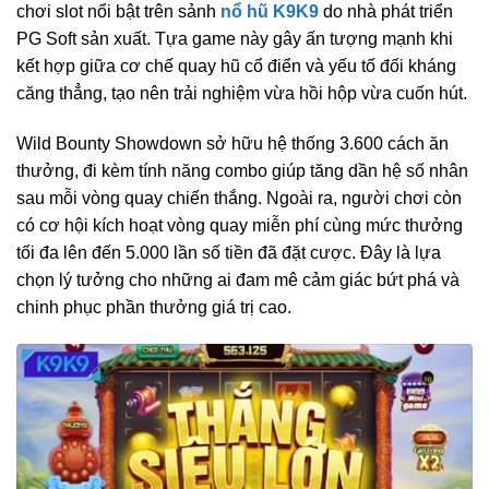
chơi slot nổi bật trên sảnh
nổ hũ K9K9
do nhà phát triển
PG Soft sản xuất. Tựa game này gây ấn tượng mạnh khi
kết hợp giữa cơ chế quay hũ cổ điển và yếu tố đối kháng
căng thẳng, tạo nên trải nghiệm vừa hồi hộp vừa cuốn hút.
Wild Bounty Showdown sở hữu hệ thống 3.600 cách ăn
thưởng, đi kèm tính năng combo giúp tăng dần hệ số nhân
sau mỗi vòng quay chiến thắng. Ngoài ra, người chơi còn
có cơ hội kích hoạt vòng quay miễn phí cùng mức thưởng
tối đa lên đến 5.000 lần số tiền đã đặt cược. Đây là lựa
chọn lý tưởng cho những ai đam mê cảm giác bứt phá và
chinh phục phần thưởng giá trị cao.