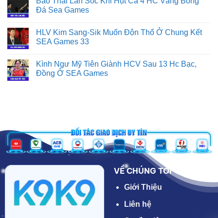
Báo Thái Lan Sốc Khi Hụt Cả 4 HC Vàng Bóng
Đá Sea Games
HLV Kim Sang-Sik Muốn Độn Thổ Ở Chung Kết
SEA Games 33
Kình Ngư Mỹ Tiên Giành HCV Sau 13 Hc Bạc,
Đồng Ở SEA Games
VỀ CHÚNG TÔI
Giới Thiệu
Liên hệ