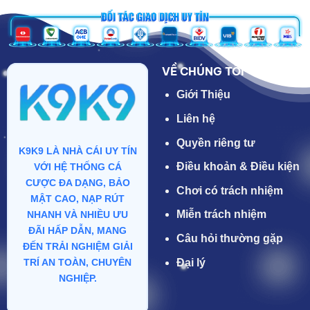
VỀ CHÚNG TÔI
Giới Thiệu
Liên hệ
Quyền riêng tư
K9K9 LÀ NHÀ CÁI UY TÍN
Điều khoản & Điều kiện
VỚI HỆ THỐNG CÁ
CƯỢC ĐA DẠNG, BẢO
Chơi có trách nhiệm
MẬT CAO, NẠP RÚT
Miễn trách nhiệm
NHANH VÀ NHIỀU ƯU
ĐÃI HẤP DẪN, MANG
Câu hỏi thường gặp
ĐẾN TRẢI NGHIỆM GIẢI
Đại lý
TRÍ AN TOÀN, CHUYÊN
NGHIỆP.