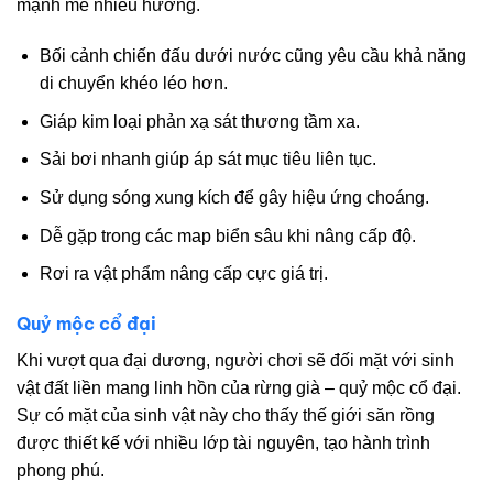
mạnh mẽ nhiều hướng.
Bối cảnh chiến đấu dưới nước cũng yêu cầu khả năng
di chuyển khéo léo hơn.
Giáp kim loại phản xạ sát thương tầm xa.
Sải bơi nhanh giúp áp sát mục tiêu liên tục.
Sử dụng sóng xung kích để gây hiệu ứng choáng.
Dễ gặp trong các map biển sâu khi nâng cấp độ.
Rơi ra vật phẩm nâng cấp cực giá trị.
Quỷ mộc cổ đại
Khi vượt qua đại dương, người chơi sẽ đối mặt với sinh
vật đất liền mang linh hồn của rừng già – quỷ mộc cổ đại.
Sự có mặt của sinh vật này cho thấy thế giới săn rồng
được thiết kế với nhiều lớp tài nguyên, tạo hành trình
phong phú.