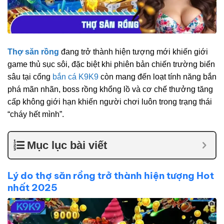
Thợ săn rồng
đang trở thành hiện tượng mới khiến giới
game thủ sục sôi, đặc biệt khi phiên bản chiến trường biển
sâu tại cổng
bắn cá K9K9
còn mang đến loạt tính năng bắn
phá mãn nhãn, boss rồng khổng lồ và cơ chế thưởng tăng
cấp không giới hạn khiến người chơi luôn trong trạng thái
“cháy hết mình”.
Mục lục bài viết
Lý do thợ săn rồng trở thành hiện tượng Hot
nhất 2025