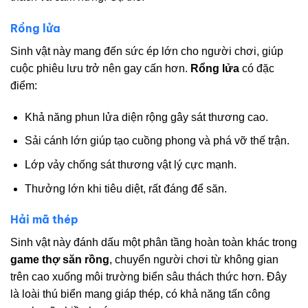
Rồng lửa
Sinh vật này mang đến sức ép lớn cho người chơi, giúp
cuộc phiêu lưu trở nên gay cấn hơn.
Rổng lửa
có đặc
điểm:
Khả năng phun lửa diện rộng gây sát thương cao.
Sải cánh lớn giúp tạo cuồng phong và phá vỡ thế trận.
Lớp vảy chống sát thương vật lý cực mạnh.
Thưởng lớn khi tiêu diệt, rất đáng để săn.
Hải mã thép
Sinh vật này đánh dấu một phân tầng hoàn toàn khác trong
game thợ săn rồng
, chuyển người chơi từ không gian
trên cao xuống môi trường biển sâu thách thức hơn. Đây
là loài thú biển mang giáp thép, có khả năng tấn công