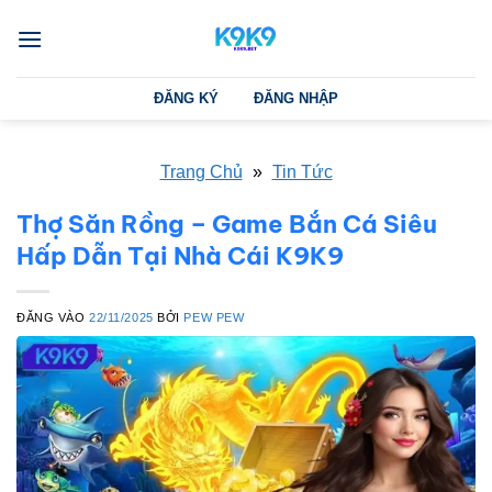
Bỏ
qua
nội
dung
ĐĂNG KÝ
ĐĂNG NHẬP
Trang Chủ
»
Tin Tức
Thợ Săn Rồng – Game Bắn Cá Siêu
Hấp Dẫn Tại Nhà Cái K9K9
ĐĂNG VÀO
22/11/2025
BỞI
PEW PEW