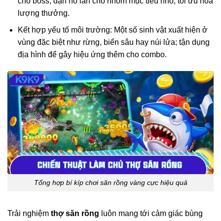
cho boss, đạn nổ lan cho nhóm mục tiêu nhỏ, tối ưu hóa
lượng thưởng.
Kết hợp yếu tố môi trường: Một số sinh vật xuất hiện ở
vùng đặc biệt như rừng, biển sâu hay núi lửa; tận dụng
địa hình để gây hiệu ứng thêm cho combo.
Tổng hợp bí kíp chơi săn rồng vàng cực hiệu quả
Trải nghiệm
thợ săn rồng
luôn mang tới cảm giác bùng