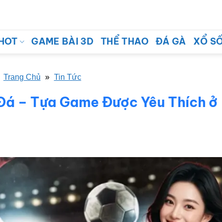
HOT
GAME BÀI 3D
THỂ THAO
ĐÁ GÀ
XỔ S
Trang Chủ
»
Tin Tức
Đá – Tựa Game Được Yêu Thích ở