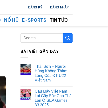
ĐĂNG KÝ
ĐĂNG NHẬP
Ố
NỔ HŨ
E-SPORTS
TIN TỨC
BÀI VIẾT GẦN ĐÂY
Thái Sơn – Người
Hùng Không Thầm
Lặng Của ĐT U22
Việt Nam
Cầu Mây Việt Nam
Lại Gây Sốc Cho Thái
Lan Ở SEA Games
33 2025