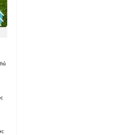
thủ
ệc
ợc