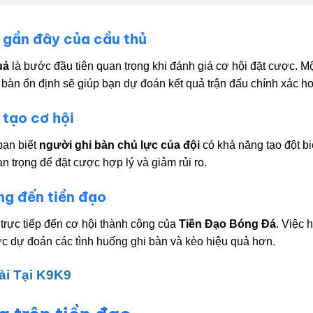
ộ gần đây của cầu thủ
quả
là bước đầu tiên quan trọng khi đánh giá cơ hội đặt cược. M
i bàn ổn định sẽ giúp bạn dự đoán kết quả trận đấu chính xác h
 tạo cơ hội
bạn biết
người ghi bàn chủ lực của đội
có khả năng tạo đột b
n trọng để đặt cược hợp lý và giảm rủi ro.
ng đến tiền đạo
trực tiếp đến cơ hội thành công của
Tiền Đạo Bóng Đá
. Việc 
ợc dự đoán các tình huống ghi bàn và kèo hiệu quả hơn.
ài Tại K9K9