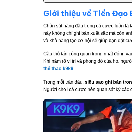
Giới thiệu về Tiền Đạo
Chân sút hàng đầu trong cá cược luôn là
này không chỉ ghi bàn xuất sắc mà còn ản
và khả năng tạo cơ hội sẽ giúp bạn đặt c
Cầu thủ tấn công quan trọng nhất đóng vai 
Khi nắm rõ vị trí và phong độ của họ, ngư
thể thao k9k9
.
Trong mỗi trận đấu,
siêu sao ghi bàn tro
Người chơi cá cược nên quan sát kỹ các cầ