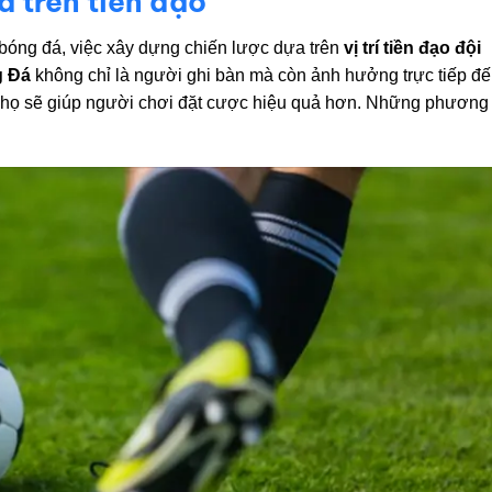
a trên tiền đạo
 bóng đá, việc xây dựng chiến lược dựa trên
vị trí tiền đạo đội
g Đá
không chỉ là người ghi bàn mà còn ảnh hưởng trực tiếp đ
ủa họ sẽ giúp người chơi đặt cược hiệu quả hơn. Những phương