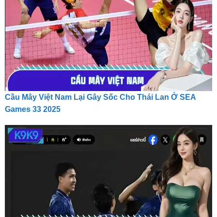
Cầu Mây Việt Nam Lại Gây Sốc Cho Thái Lan Ở SEA
Games 33 2025