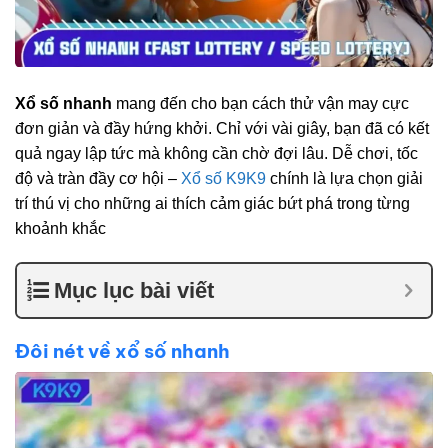
Xổ số nhanh
mang đến cho bạn cách thử vận may cực
đơn giản và đầy hứng khởi. Chỉ với vài giây, bạn đã có kết
quả ngay lập tức mà không cần chờ đợi lâu. Dễ chơi, tốc
độ và tràn đầy cơ hội –
Xổ số K9K9
chính là lựa chọn giải
trí thú vị cho những ai thích cảm giác bứt phá trong từng
khoảnh khắc
Mục lục bài viết
Đôi nét về xổ số nhanh