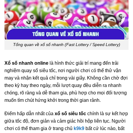
Tổng quan về xổ số nhanh (Fast Lottery / Speed Lottery)
Xổ số nhanh online
là hình thức giải trí mang đến trải
nghiệm quay số siêu tốc, nơi người chơi có thể thử vận
may và nhận kết quả chỉ trong vài giây. Không cần chờ đợi
theo kỳ hay theo ngày, mỗi lượt quay đều diễn ra nhanh
chóng, rõ ràng và dễ tham gia, phù hợp cho mọi đối tượng
muốn tìm chút hứng khởi trong thời gian rảnh.
Điểm hấp dẫn nhất của
xổ số siêu tốc
chính là sự kết hợp
giữa tốc độ, đơn giản và cảm giác hồi hộp liên tục. Người
chơi có thể tham gia ở trang chủ
k9k9
bất cứ lúc nào, bất