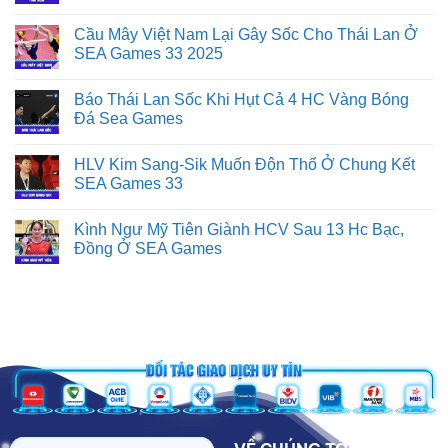
Cầu Mây Việt Nam Lại Gây Sốc Cho Thái Lan Ở
SEA Games 33 2025
Báo Thái Lan Sốc Khi Hụt Cả 4 HC Vàng Bóng
Đá Sea Games
HLV Kim Sang-Sik Muốn Độn Thổ Ở Chung Kết
SEA Games 33
Kình Ngư Mỹ Tiên Giành HCV Sau 13 Hc Bạc,
Đồng Ở SEA Games