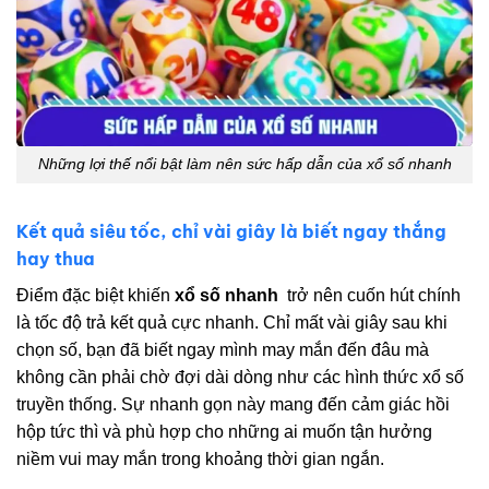
Những lợi thế nổi bật làm nên sức hấp dẫn của xổ số nhanh
Kết quả siêu tốc, chỉ vài giây là biết ngay thắng
hay thua
Điểm đặc biệt khiến
xổ số nhanh
trở nên cuốn hút chính
là tốc độ trả kết quả cực nhanh. Chỉ mất vài giây sau khi
chọn số, bạn đã biết ngay mình may mắn đến đâu mà
không cần phải chờ đợi dài dòng như các hình thức xổ số
truyền thống. Sự nhanh gọn này mang đến cảm giác hồi
hộp tức thì và phù hợp cho những ai muốn tận hưởng
niềm vui may mắn trong khoảng thời gian ngắn.