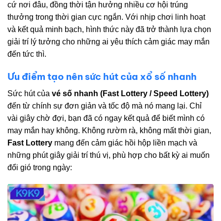
cứ nơi đâu, đồng thời tận hưởng nhiều cơ hội trúng
thưởng trong thời gian cực ngắn. Với nhịp chơi linh hoạt
và kết quả minh bạch, hình thức này đã trở thành lựa chọn
giải trí lý tưởng cho những ai yêu thích cảm giác may mắn
đến tức thì.
Ưu điểm tạo nên sức hút của xổ số nhanh
Sức hút của
vé số nhanh (Fast Lottery / Speed Lottery)
đến từ chính sự đơn giản và tốc độ mà nó mang lại. Chỉ
vài giây chờ đợi, bạn đã có ngay kết quả để biết mình có
may mắn hay không. Không rườm rà, không mất thời gian,
Fast Lottery
mang đến cảm giác hồi hộp liền mạch và
những phút giây giải trí thú vị, phù hợp cho bất kỳ ai muốn
đổi gió trong ngày: