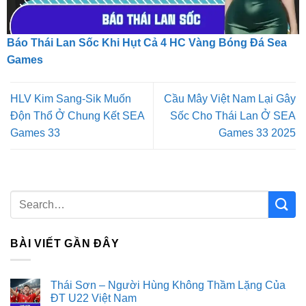
Báo Thái Lan Sốc Khi Hụt Cả 4 HC Vàng Bóng Đá Sea
Games
HLV Kim Sang-Sik Muốn
Cầu Mây Việt Nam Lại Gây
Độn Thổ Ở Chung Kết SEA
Sốc Cho Thái Lan Ở SEA
Games 33
Games 33 2025
BÀI VIẾT GẦN ĐÂY
Thái Sơn – Người Hùng Không Thầm Lặng Của
ĐT U22 Việt Nam