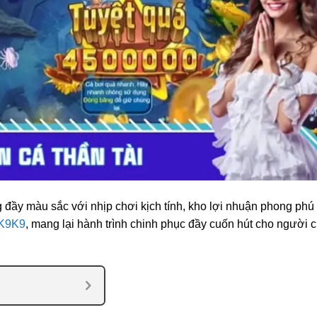
 đầy màu sắc với nhịp chơi kịch tính, kho lợi nhuận phong phú
 K9K9
, mang lại hành trình chinh phục đầy cuốn hút cho người 