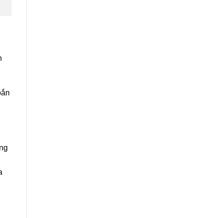
h
bắn
ơng
a