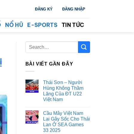
ĐĂNG KÝ
ĐĂNG NHẬP
Ố
NỔ HŨ
E-SPORTS
TIN TỨC
ị
BÀI VIẾT GẦN ĐÂY
Thái Sơn – Người
Hùng Không Thầm
Lặng Của ĐT U22
Việt Nam
Cầu Mây Việt Nam
Lại Gây Sốc Cho Thái
Lan Ở SEA Games
33 2025