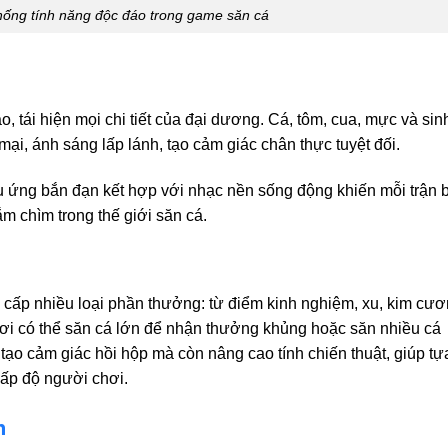
ống tính năng độc đáo trong game săn cá
 tái hiện mọi chi tiết của đại dương. Cá, tôm, cua, mực và sin
ại, ánh sáng lấp lánh, tạo cảm giác chân thực tuyệt đối.
u ứng bắn đạn kết hợp với nhạc nền sống động khiến mỗi trận 
m chìm trong thế giới săn cá.
g cấp nhiều loại phần thưởng: từ điểm kinh nghiệm, xu, kim cư
ơi có thể săn cá lớn để nhận thưởng khủng hoặc săn nhiều cá
 tạo cảm giác hồi hộp mà còn nâng cao tính chiến thuật, giúp tự
cấp độ người chơi.
h