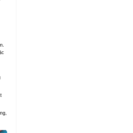
n.
ặc
g
t
ng,