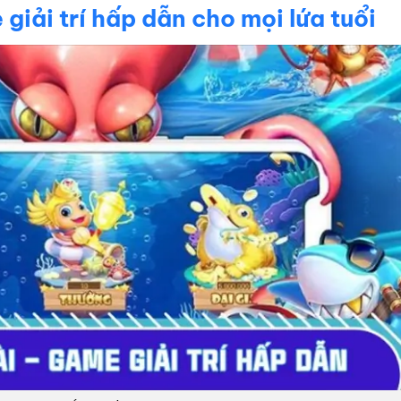
giải trí hấp dẫn cho mọi lứa tuổi