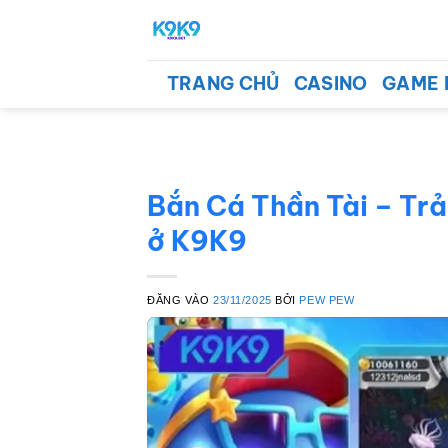
Bỏ
qua
nội
TRANG CHỦ
CASINO
GAME 
dung
Bắn Cá Thần Tài – Tr
ở K9K9
ĐĂNG VÀO
23/11/2025
BỞI
PEW PEW