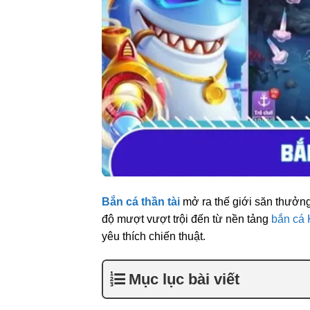
Bắn cá thần tài
mở ra thế giới săn thưởng
độ mượt vượt trội đến từ nền tảng
bắn cá
yêu thích chiến thuật.
Mục lục bài viết