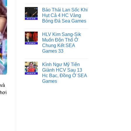
Báo Thái Lan Sốc Khi
Hụt Cả 4 HC Vàng
Bóng Đá Sea Games
HLV Kim Sang-Sik
Muốn Độn Thổ Ở
Chung Kết SEA
Games 33
Kình Ngư Mỹ Tiên
Giành HCV Sau 13
Hc Bạc, Đồng Ở SEA
Games
 và
chơi