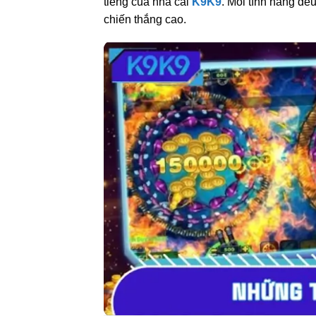
tiếng của nhà cái
K9K9
. Mỗi tính năng đều
chiến thắng cao.