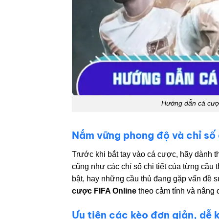
Hướng dẫn cá cượ
Nắm vững phong độ và chỉ số 
Trước khi bắt tay vào cá cược, hãy dành t
cũng như các chỉ số chi tiết của từng cầu t
bật, hay những cầu thủ đang gặp vấn đề s
cược FIFA Online
theo cảm tính và nâng c
Ưu tiên các kèo đơn giản, dễ 