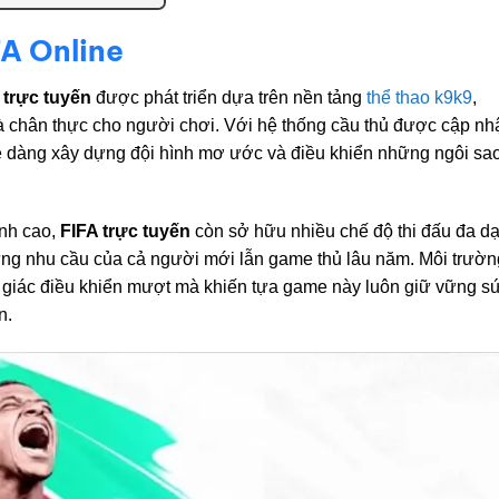
FA Online
trực tuyến
được phát triển dựa trên nền tảng
thể thao k9k9
,
 chân thực cho người chơi. Với hệ thống cầu thủ được cập nh
 dễ dàng xây dựng đội hình mơ ước và điều khiển những ngôi sa
nh cao,
FIFA trực tuyến
còn sở hữu nhiều chế độ thi đấu đa d
ng nhu cầu của cả người mới lẫn game thủ lâu năm. Môi trườn
m giác điều khiển mượt mà khiến tựa game này luôn giữ vững s
n.