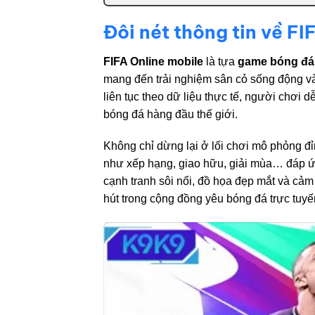
Đôi nét thông tin về FI
FIFA Online mobile
là tựa
game bóng đá 
mang đến trải nghiệm sân cỏ sống động và
liên tục theo dữ liệu thực tế, người chơi
bóng đá hàng đầu thế giới.
Không chỉ dừng lại ở lối chơi mô phỏng đỉ
như xếp hạng, giao hữu, giải mùa… đáp ứ
cạnh tranh sôi nổi, đồ họa đẹp mắt và cả
hút trong cộng đồng yêu bóng đá trực tuyế