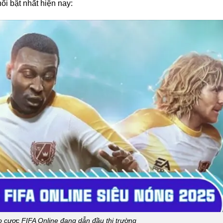
i bật nhất hiện nay:
 cược FIFA Online đang dẫn đầu thị trường